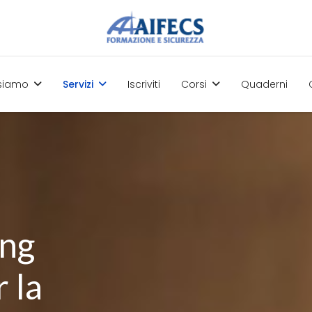
 siamo
Servizi
Iscriviti
Corsi
Quaderni
ing
 la