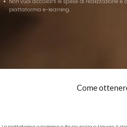
Non vuoi accollarti le spese di realizzazione e 
piattaforma e-learning.
Come ottenere 
La piattaforma e-learning sulla sicurezza sul lavoro è st