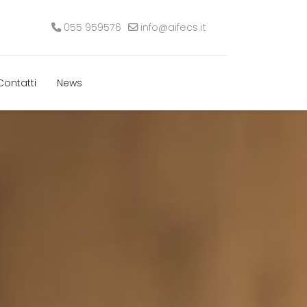
055 959576
info@aifecs.it
Contatti
News