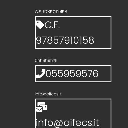
C.F. 97857910158
C.F.
97857910158
055959576
055959576
info@aifecs.it
info@aifecs.it